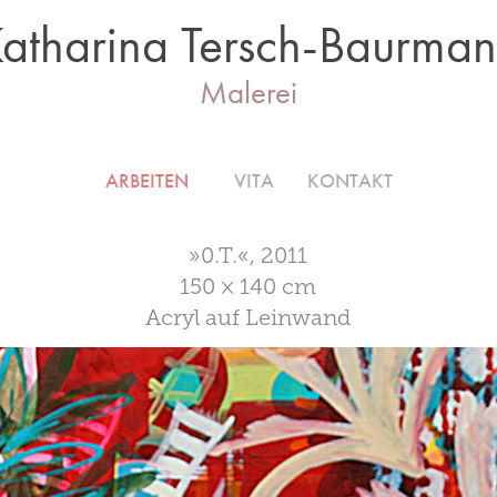
atharina Tersch-Baurma
Malerei
ARBEITEN
VITA
KONTAKT
»0.T.«, 2011
150 × 140 cm
Acryl auf Leinwand